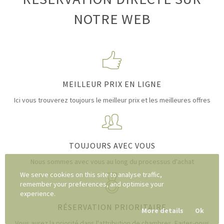
NOTRE WEB
MEILLEUR PRIX EN LIGNE
Ici vous trouverez toujours le
meilleur prix et les meilleures offres
TOUJOURS AVEC VOUS
Nous sommes avec vous au long
du processus d'achat
We serve cookies on this site to analyse traffic,
remember your preferences, and optimise your
experience.
RÉSERVATION PRIORITAIRE
More details
Ok
Vous aurez la priorité dans l'attribution
de chambres. Faites-nous