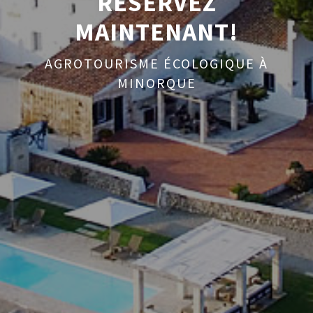
RÉSERVEZ
MAINTENANT!
AGROTOURISME ÉCOLOGIQUE À
MINORQUE